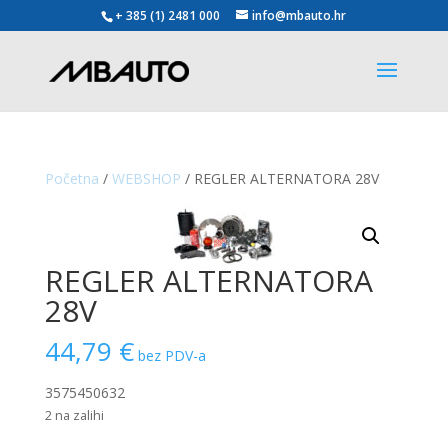
+ 385 (1) 2481 000
info@mbauto.hr
Početna
/
WEBSHOP
/ REGLER ALTERNATORA 28V
REGLER ALTERNATORA
28V
44,79
€
bez PDV-a
3575450632
2 na zalihi