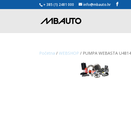
+ 385 (1) 2481 000
info@mbauto.hr
Početna
/
WEBSHOP
/ PUMPA WEBASTA U481