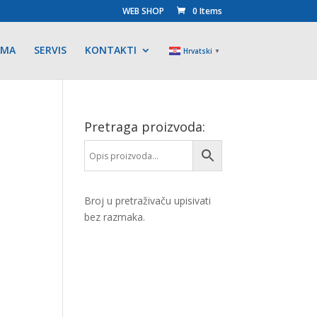
WEB SHOP
0 Items
AMA
SERVIS
KONTAKTI
Hrvatski
▼
Pretraga proizvoda:
Broj u pretraživaču upisivati
bez razmaka.