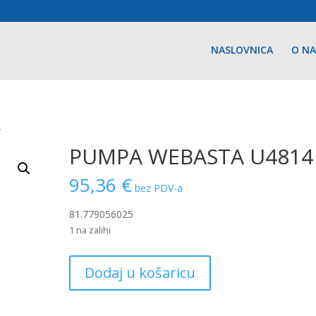
NASLOVNICA
O N
4
PUMPA WEBASTA U4814
95,36
€
bez PDV-a
81.779056025
1 na zalihi
PUMPA
Dodaj u košaricu
WEBASTA
U4814
količina