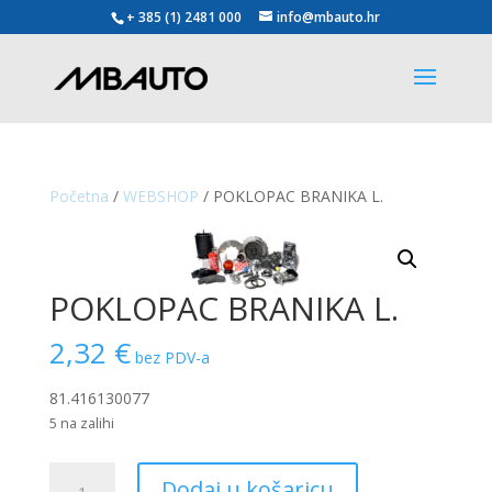
+ 385 (1) 2481 000
info@mbauto.hr
Početna
/
WEBSHOP
/ POKLOPAC BRANIKA L.
POKLOPAC BRANIKA L.
2,32
€
bez PDV-a
81.416130077
5 na zalihi
POKLOPAC
Dodaj u košaricu