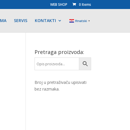
WEB SHOP
0 Items
AMA
SERVIS
KONTAKTI
Hrvatski
▼
Pretraga proizvoda:
Broj u pretraživaču upisivati
bez razmaka.