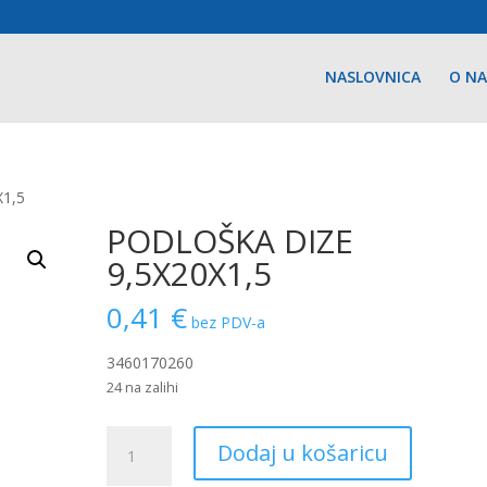
NASLOVNICA
O N
X1,5
PODLOŠKA DIZE
9,5X20X1,5
0,41
€
bez PDV-a
3460170260
24 na zalihi
PODLOŠKA
Dodaj u košaricu
DIZE