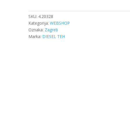
9,5X20X1,5
količina
SKU:
4.20328
Kategorija:
WEBSHOP
Oznaka:
Zagreb
Marka:
DIESEL TEH