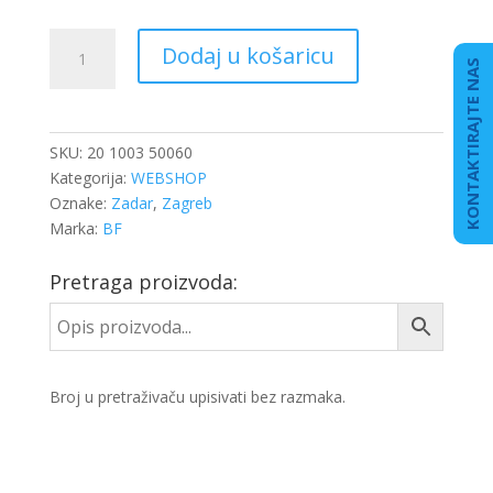
PODIZAČ
Dodaj u košaricu
VENTILA
KONTAKTIRAJTE NAS
DB
ACTROS
E5
SKU:
20 1003 50060
količina
Kategorija:
WEBSHOP
Oznake:
Zadar
,
Zagreb
Marka:
BF
Pretraga proizvoda:
Broj u pretraživaču upisivati bez razmaka.