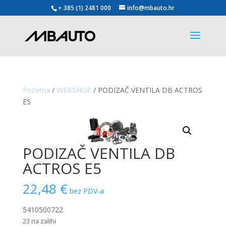
+ 385 (1) 2481 000
info@mbauto.hr
Početna
/
WEBSHOP
/ PODIZAČ VENTILA DB ACTROS
E5
PODIZAČ VENTILA DB
ACTROS E5
22,48
€
bez PDV-a
5410500722
23 na zalihi