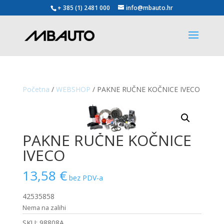
+ 385 (1) 2481 000
info@mbauto.hr
Početna
/
WEBSHOP
/ PAKNE RUČNE KOČNICE IVECO
PAKNE RUČNE KOČNICE
IVECO
13,58
€
bez PDV-a
42535858
Nema na zalihi
SKU:
98808A