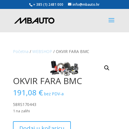
+ 385 (1) 2481 000
info@mbauto.hr
Početna
/
WEBSHOP
/ OKVIR FARA BMC
OKVIR FARA BMC
191,08
€
bez PDV-a
58RS170443
1 na zalihi
OKVIR
Dodaj u košaricu