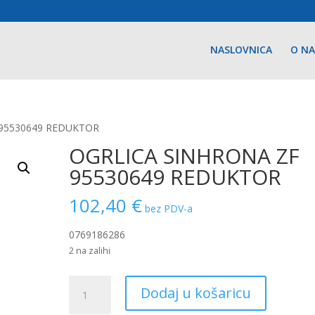
NASLOVNICA
O N
 95530649 REDUKTOR
OGRLICA SINHRONA ZF
95530649 REDUKTOR
102,40
€
bez PDV-a
0769186286
2 na zalihi
OGRLICA
Dodaj u košaricu
SINHRONA