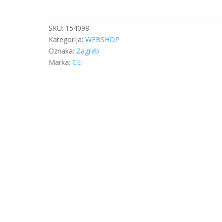
ZF
95530649
REDUKTOR
SKU:
154098
količina
Kategorija:
WEBSHOP
Oznaka:
Zagreb
Marka:
CEI