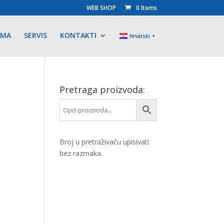
WEB SHOP
0 Items
AMA
SERVIS
KONTAKTI
Hrvatski
▼
Pretraga proizvoda:
Broj u pretraživaču upisivati
bez razmaka.