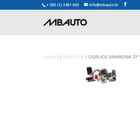
+ 385 (1) 2481 000
info@mbauto.hr
Početna
/
WEBSHOP
/ OGRLICA SINHRONA ZF