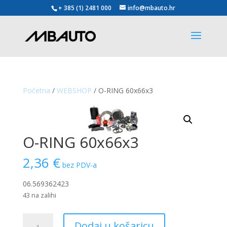
+ 385 (1) 2481 000
info@mbauto.hr
Početna
/
WEBSHOP
/ O-RING 60x66x3
O-RING 60x66x3
2,36
€
bez PDV-a
06.569362423
43 na zalihi
O-
Dodaj u košaricu