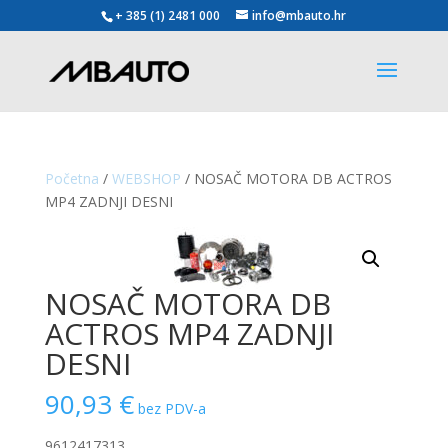
+ 385 (1) 2481 000
info@mbauto.hr
Početna
/
WEBSHOP
/ NOSAČ MOTORA DB ACTROS
MP4 ZADNJI DESNI
NOSAČ MOTORA DB
ACTROS MP4 ZADNJI
DESNI
90,93
€
bez PDV-a
9612417313