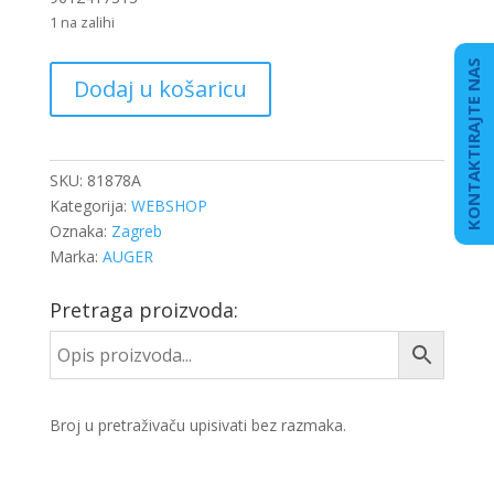
1 na zalihi
KONTAKTIRAJTE NAS
NOSAČ
Dodaj u košaricu
MOTORA
DB
ACTROS
MP4
SKU:
81878A
ZADNJI
Kategorija:
WEBSHOP
DESNI
Oznaka:
Zagreb
količina
Marka:
AUGER
Pretraga proizvoda:
Broj u pretraživaču upisivati bez razmaka.