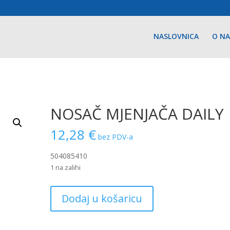
NASLOVNICA
O N
NOSAČ MJENJAČA DAILY
12,28
€
bez PDV-a
504085410
1 na zalihi
NOSAČ
Dodaj u košaricu
MJENJAČA
DAILY
količina