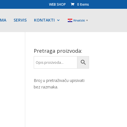
WEB SHOP
0 Items
AMA
SERVIS
KONTAKTI
Hrvatski
▼
Pretraga proizvoda:
Broj u pretraživaču upisivati
bez razmaka.