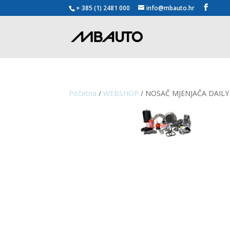
+ 385 (1) 2481 000
info@mbauto.hr
Početna
/
WEBSHOP
/ NOSAČ MJENJAČA DAILY