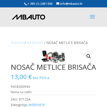
+ 385 (1) 2481 000
info@mbauto.hr
Početna
/
WEBSHOP
/ NOSAČ METLICE BRISAČA
NOSAČ METLICE BRISAČA
13,00
€
bez PDV-a
9418200944
Nema na zalihi
SKU:
87125A
Kategorija:
WEBSHOP