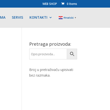
WEB SHOP
0 Items
AMA
SERVIS
KONTAKTI
Hrvatski
▼
Pretraga proizvoda:
Broj u pretraživaču upisivati
bez razmaka.