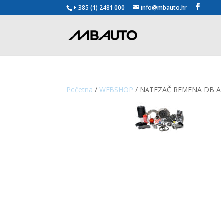
+ 385 (1) 2481 000
info@mbauto.hr
Početna
/
WEBSHOP
/ NATEZAČ REMENA DB 