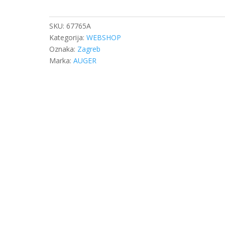
DB
ACTROS
količina
SKU:
67765A
Kategorija:
WEBSHOP
Oznaka:
Zagreb
Marka:
AUGER