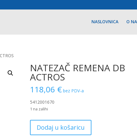
NASLOVNICA
O N
ACTROS
NATEZAČ REMENA DB
ACTROS
118,06
€
bez PDV-a
5412001670
1 na zalihi
NATEZAČ
Dodaj u košaricu
REMENA