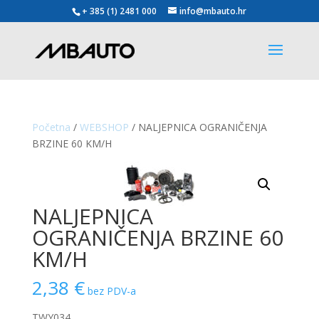
+ 385 (1) 2481 000
info@mbauto.hr
Početna
/
WEBSHOP
/ NALJEPNICA OGRANIČENJA
BRZINE 60 KM/H
NALJEPNICA
OGRANIČENJA BRZINE 60
KM/H
2,38
€
bez PDV-a
TWY034