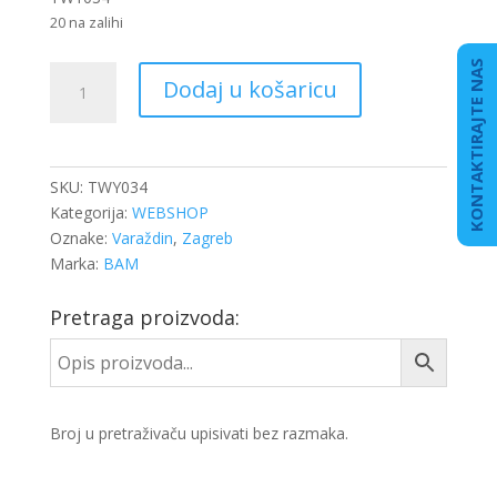
20 na zalihi
KONTAKTIRAJTE NAS
NALJEPNICA
Dodaj u košaricu
OGRANIČENJA
BRZINE
60
KM/H
SKU:
TWY034
količina
Kategorija:
WEBSHOP
Oznake:
Varaždin
,
Zagreb
Marka:
BAM
Pretraga proizvoda:
Broj u pretraživaču upisivati bez razmaka.