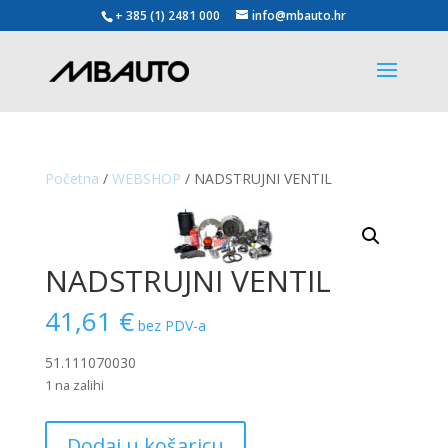
+ 385 (1) 2481 000
info@mbauto.hr
Početna
/
WEBSHOP
/ NADSTRUJNI VENTIL
NADSTRUJNI VENTIL
41,61
€
bez PDV-a
51.111070030
1 na zalihi
NADSTRUJNI
Dodaj u košaricu