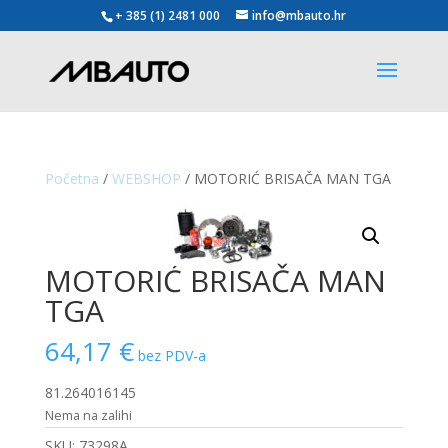
+ 385 (1) 2481 000
info@mbauto.hr
Početna
/
WEBSHOP
/ MOTORIĆ BRISAČA MAN TGA
MOTORIĆ BRISAČA MAN
TGA
64,17
€
bez PDV-a
81.264016145
Nema na zalihi
SKU:
73298A