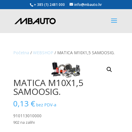
+ 385 (1) 2481 000
info@mbauto.hr
Početna
/
WEBSHOP
/ MATICA M10X1,5 SAMOOSIG.
MATICA M10X1,5
SAMOOSIG.
0,13
€
bez PDV-a
910113010000
902 na zalihi