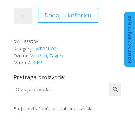
MATICA
Dodaj u košaricu
KOTAČA
KONTAKTIRAJTE NAS
M20X1,5
SW
27
SKU:
65573A
količina
Kategorija:
WEBSHOP
Oznake:
Varaždin
,
Zagreb
Marka:
AUGER
Pretraga proizvoda:
Broj u pretraživaču upisivati bez razmaka.