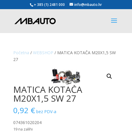
+ 385 (1) 2481 000
info@mbauto.hr
Početna
/
WEBSHOP
/ MATICA KOTAČA M20X1,5 SW
27
MATICA KOTAČA
M20X1,5 SW 27
0,92
€
bez PDV-a
074361020204
19 na zalihi