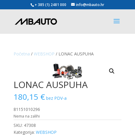
+ 385 (1) 2481 000
info@mbauto.hr
Početna
/
WEBSHOP
/ LONAC AUSPUHA
LONAC AUSPUHA
180,15
€
bez PDV-a
81151010296
Nema na zalihi
SKU:
47308
Kategorija:
WEBSHOP