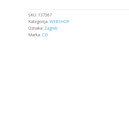
DB
98530439
količina
SKU:
137367
Kategorija:
WEBSHOP
Oznaka:
Zagreb
Marka:
CEI