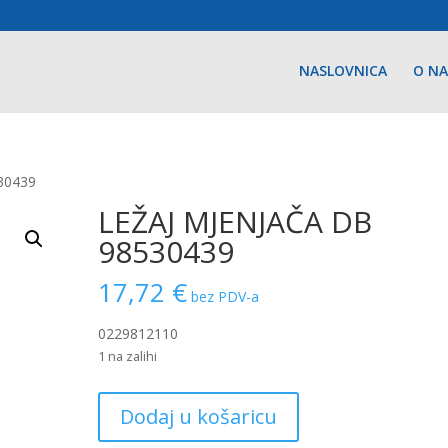
NASLOVNICA
O N
30439
LEŽAJ MJENJAČA DB
98530439
17,72
€
bez PDV-a
0229812110
1 na zalihi
LEŽAJ
Dodaj u košaricu
MJENJAČA