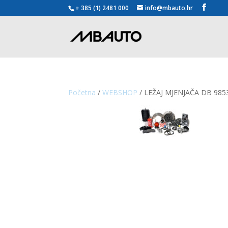
+ 385 (1) 2481 000
info@mbauto.hr
Početna
/
WEBSHOP
/ LEŽAJ MJENJAČA DB 985