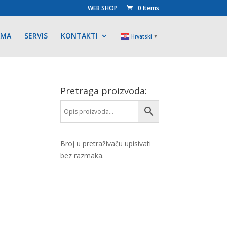
WEB SHOP
0 Items
AMA
SERVIS
KONTAKTI
Hrvatski
▼
Pretraga proizvoda:
Broj u pretraživaču upisivati
bez razmaka.