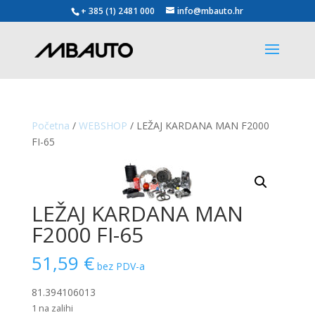
+ 385 (1) 2481 000
info@mbauto.hr
Početna
/
WEBSHOP
/ LEŽAJ KARDANA MAN F2000
FI-65
LEŽAJ KARDANA MAN
F2000 FI-65
51,59
€
bez PDV-a
81.394106013
1 na zalihi