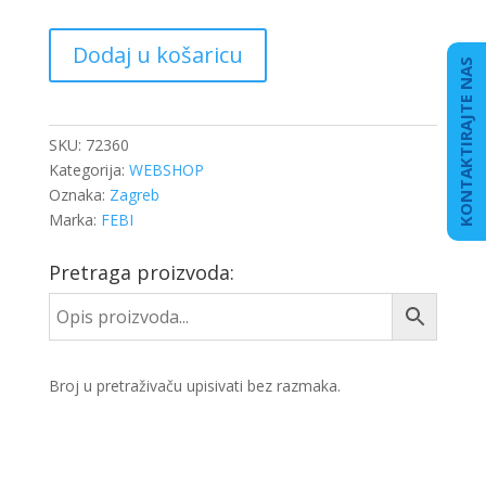
LEŽAJ
Dodaj u košaricu
KARDANA
KONTAKTIRAJTE NAS
MAN
F2000
FI-
SKU:
72360
65
Kategorija:
WEBSHOP
količina
Oznaka:
Zagreb
Marka:
FEBI
Pretraga proizvoda:
Broj u pretraživaču upisivati bez razmaka.