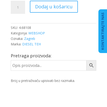
KUGLA
Dodaj u košaricu
VILICE
DB
KONTAKTIRAJTE NAS
SPRINTER
količina
SKU:
4.68108
Kategorija:
WEBSHOP
Oznaka:
Zagreb
Marka:
DIESEL TEH
Pretraga proizvoda:
Broj u pretraživaču upisivati bez razmaka.