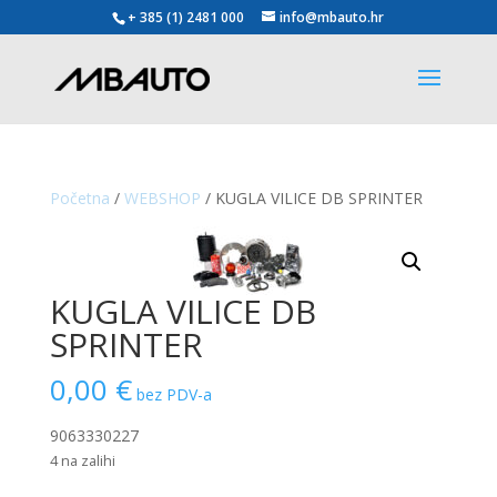
+ 385 (1) 2481 000
info@mbauto.hr
Početna
/
WEBSHOP
/ KUGLA VILICE DB SPRINTER
KUGLA VILICE DB
SPRINTER
0,00
€
bez PDV-a
9063330227
4 na zalihi