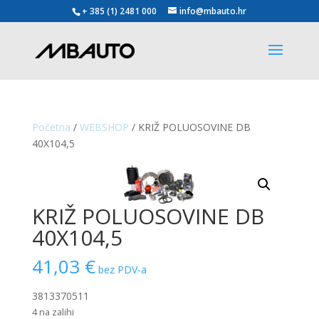
+ 385 (1) 2481 000
info@mbauto.hr
Početna
/
WEBSHOP
/ KRIŽ POLUOSOVINE DB
40X104,5
KRIŽ POLUOSOVINE DB
40X104,5
41,03
€
bez PDV-a
3813370511
4 na zalihi