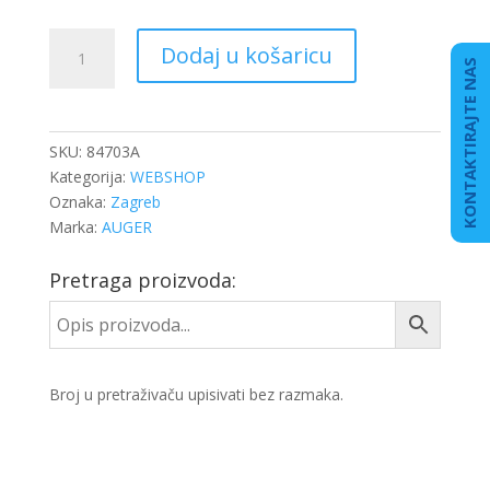
KRIŽ
Dodaj u košaricu
POLUOSOVINE
KONTAKTIRAJTE NAS
DB
40X104,5
količina
SKU:
84703A
Kategorija:
WEBSHOP
Oznaka:
Zagreb
Marka:
AUGER
Pretraga proizvoda:
Broj u pretraživaču upisivati bez razmaka.