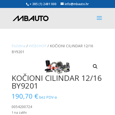
+ 385 (1) 2481 000
info@mbauto.hr
Početna
/
WEBSHOP
/ KOČIONI CILINDAR 12/16
BY9201
KOČIONI CILINDAR 12/16
BY9201
190,70
€
bez PDV-a
0054200724
1 na zalihi