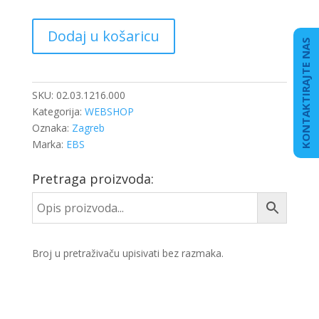
KOČIONI
Dodaj u košaricu
CILINDAR
KONTAKTIRAJTE NAS
12/16
BY9201
količina
SKU:
02.03.1216.000
Kategorija:
WEBSHOP
Oznaka:
Zagreb
Marka:
EBS
Pretraga proizvoda:
Broj u pretraživaču upisivati bez razmaka.