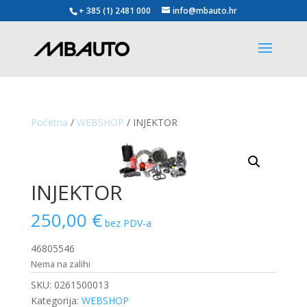
+ 385 (1) 2481 000
info@mbauto.hr
Početna
/
WEBSHOP
/ INJEKTOR
INJEKTOR
250,00
€
bez PDV-a
46805546
Nema na zalihi
SKU:
0261500013
Kategorija:
WEBSHOP