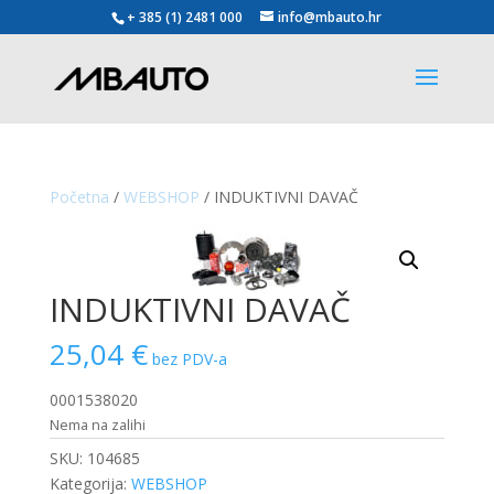
+ 385 (1) 2481 000
info@mbauto.hr
Početna
/
WEBSHOP
/ INDUKTIVNI DAVAČ
INDUKTIVNI DAVAČ
25,04
€
bez PDV-a
0001538020
Nema na zalihi
SKU:
104685
Kategorija:
WEBSHOP