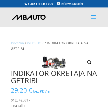
+ 385 (1) 2481 000
info@mbauto.hr
Početna
/
WEBSHOP
/ INDIKATOR OKRETAJA NA
GETRIBI
INDIKATOR OKRETAJA NA
GETRIBI
29,20
€
bez PDV-a
0125425617
1 na zalihi