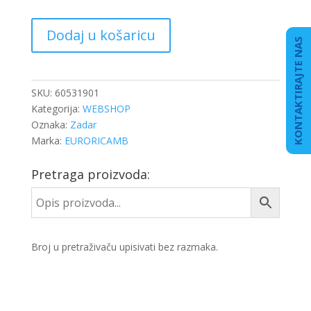
INDIKATOR
Dodaj u košaricu
OKRETAJA
KONTAKTIRAJTE NAS
NA
GETRIBI
količina
SKU:
60531901
Kategorija:
WEBSHOP
Oznaka:
Zadar
Marka:
EURORICAMB
Pretraga proizvoda:
Broj u pretraživaču upisivati bez razmaka.