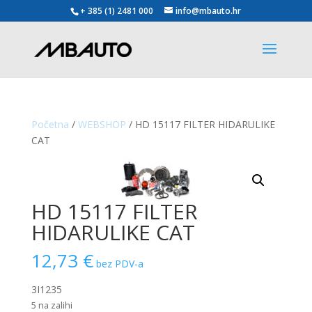
+ 385 (1) 2481 000
info@mbauto.hr
Početna
/
WEBSHOP
/ HD 15117 FILTER HIDARULIKE
CAT
HD 15117 FILTER
HIDARULIKE CAT
12,73
€
bez PDV-a
3I1235
5 na zalihi