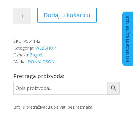
HD
Dodaj u košaricu
15117
KONTAKTIRAJTE NAS
FILTER
HIDARULIKE
CAT
SKU:
P551142
količina
Kategorija:
WEBSHOP
Oznaka:
Zagreb
Marka:
DONALDSON
Pretraga proizvoda:
Broj u pretraživaču upisivati bez razmaka.