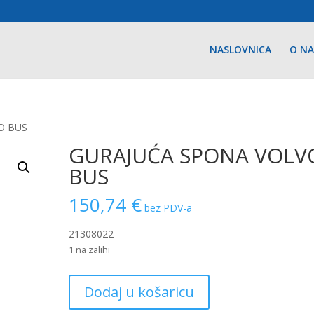
NASLOVNICA
O N
O BUS
GURAJUĆA SPONA VOLV
BUS
150,74
€
bez PDV-a
21308022
1 na zalihi
GURAJUĆA
Dodaj u košaricu
SPONA