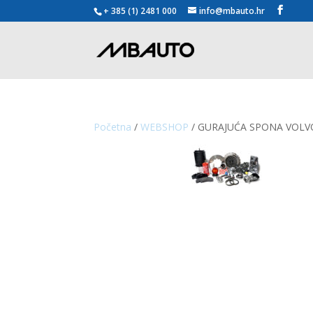
+ 385 (1) 2481 000
info@mbauto.hr
Početna
/
WEBSHOP
/ GURAJUĆA SPONA VOLV