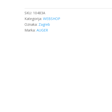
VOLVO
BUS
količina
SKU:
10483A
Kategorija:
WEBSHOP
Oznaka:
Zagreb
Marka:
AUGER