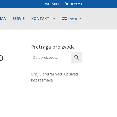
WEB SHOP
0 Items
AMA
SERVIS
KONTAKTI
Hrvatski
▼
Pretraga proizvoda:
O
Broj u pretraživaču upisivati
bez razmaka.