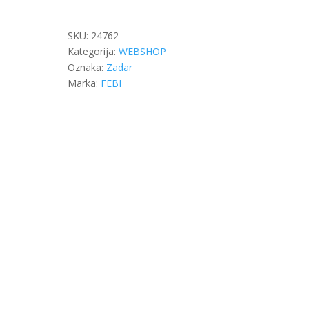
GLAVČINE
ACTROS
količina
SKU:
24762
Kategorija:
WEBSHOP
Oznaka:
Zadar
Marka:
FEBI