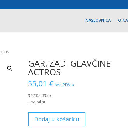
NASLOVNICA
O N
CTROS
GAR. ZAD. GLAVČINE
ACTROS
55,01
€
bez PDV-a
9423503935
1 na zalihi
GAR.
Dodaj u košaricu
ZAD.