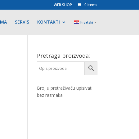
WEB SHOP
0 Items
AMA
SERVIS
KONTAKTI
Hrvatski
▼
Pretraga proizvoda:
Broj u pretraživaču upisivati
bez razmaka.