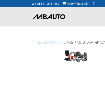
+ 385 (1) 2481 000
info@mbauto.hr
Početna
/
WEBSHOP
/ GAR. ZAD. GLAVČINE A