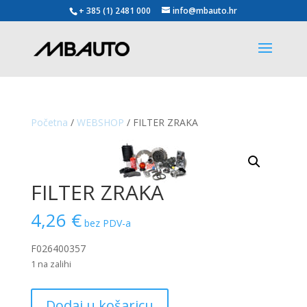
+ 385 (1) 2481 000
info@mbauto.hr
Početna
/
WEBSHOP
/ FILTER ZRAKA
FILTER ZRAKA
4,26
€
bez PDV-a
F026400357
1 na zalihi
FILTER
Dodaj u košaricu