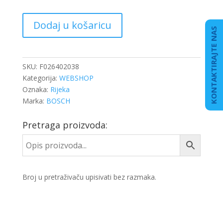
FILTER
Dodaj u košaricu
SEPARATORA
KONTAKTIRAJTE NAS
GORIVA
DB
ACTROS
SKU:
F026402038
MP4
Kategorija:
WEBSHOP
količina
Oznaka:
Rijeka
Marka:
BOSCH
Pretraga proizvoda:
Broj u pretraživaču upisivati bez razmaka.