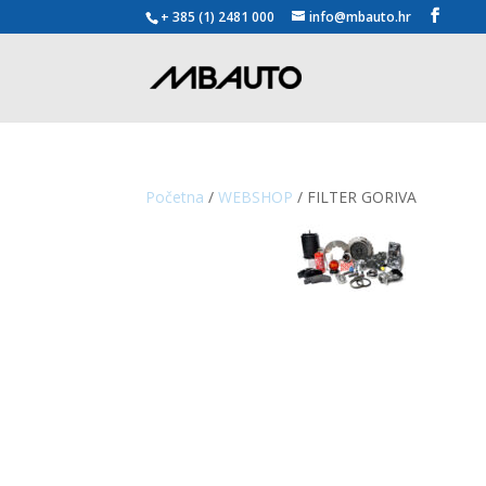
+ 385 (1) 2481 000
info@mbauto.hr
Početna
/
WEBSHOP
/ FILTER GORIVA