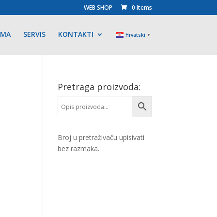
WEB SHOP
0 Items
AMA
SERVIS
KONTAKTI
Hrvatski
▼
Pretraga proizvoda:
Broj u pretraživaču upisivati
bez razmaka.