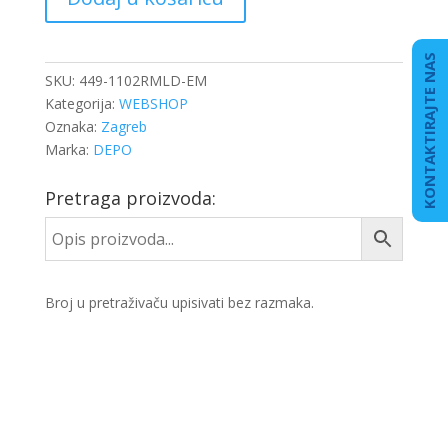
D.
TGS,
TGX
KONTAKTIRAJTE NAS
količina
SKU:
449-1102RMLD-EM
Kategorija:
WEBSHOP
Oznaka:
Zagreb
Marka:
DEPO
Pretraga proizvoda:
Broj u pretraživaču upisivati bez razmaka.