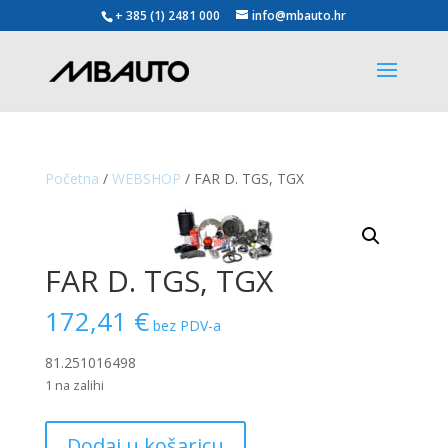
+ 385 (1) 2481 000
info@mbauto.hr
Početna
/
WEBSHOP
/ FAR D. TGS, TGX
FAR D. TGS, TGX
172,41
€
bez PDV-a
81.251016498
1 na zalihi
FAR
Dodaj u košaricu