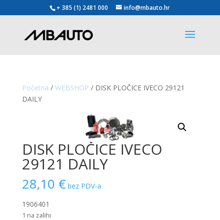
+ 385 (1) 2481 000
info@mbauto.hr
Početna
/
WEBSHOP
/ DISK PLOČICE IVECO 29121
DAILY
DISK PLOČICE IVECO
29121 DAILY
28,10
€
bez PDV-a
1906401
1 na zalihi