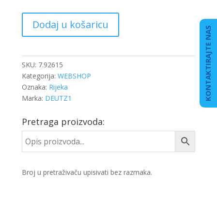
DISK
Dodaj u košaricu
PLOČICE
KONTAKTIRAJTE NAS
IVECO
29121
DAILY
SKU:
7.92615
količina
Kategorija:
WEBSHOP
Oznaka:
Rijeka
Marka:
DEUTZ1
Pretraga proizvoda:
Broj u pretraživaču upisivati bez razmaka.