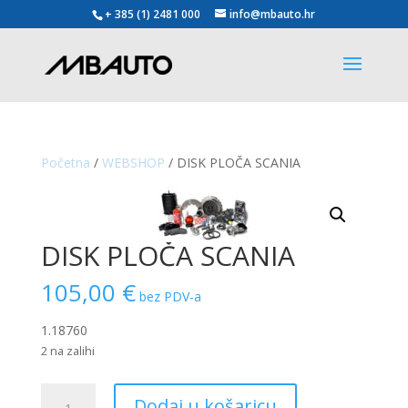
+ 385 (1) 2481 000
info@mbauto.hr
Početna
/
WEBSHOP
/ DISK PLOČA SCANIA
DISK PLOČA SCANIA
105,00
€
bez PDV-a
1.18760
2 na zalihi
DISK
Dodaj u košaricu