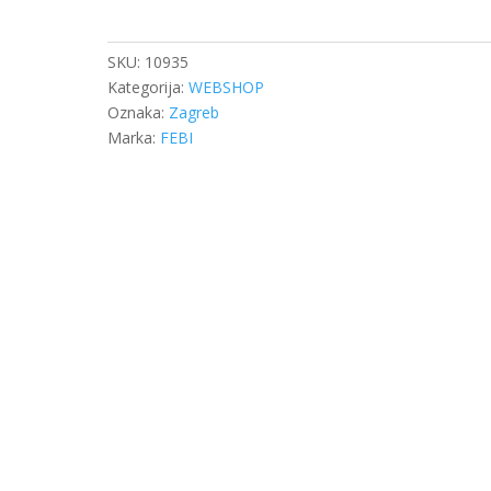
DB
ATEGO
ZADNJA
SKU:
10935
količina
Kategorija:
WEBSHOP
Oznaka:
Zagreb
Marka:
FEBI