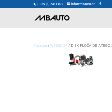
+ 385 (1) 2481 000
info@mbauto.hr
Početna
/
WEBSHOP
/ DISK PLOČA DB ATEGO