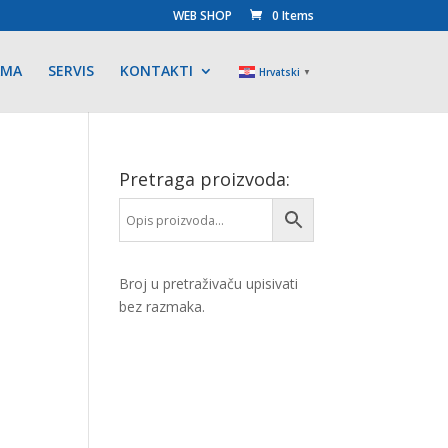
WEB SHOP
0 Items
AMA
SERVIS
KONTAKTI
Hrvatski
▼
Pretraga proizvoda:
Broj u pretraživaču upisivati
bez razmaka.