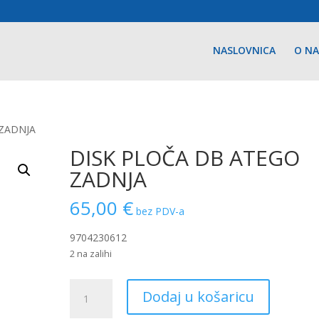
NASLOVNICA
O N
 ZADNJA
DISK PLOČA DB ATEGO
ZADNJA
65,00
€
bez PDV-a
9704230612
2 na zalihi
DISK
Dodaj u košaricu
PLOČA