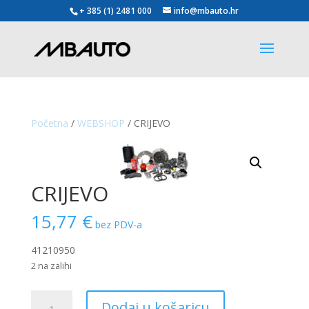
+ 385 (1) 2481 000
info@mbauto.hr
Početna
/
WEBSHOP
/ CRIJEVO
CRIJEVO
15,77
€
bez PDV-a
41210950
2 na zalihi
CRIJEVO
Dodaj u košaricu