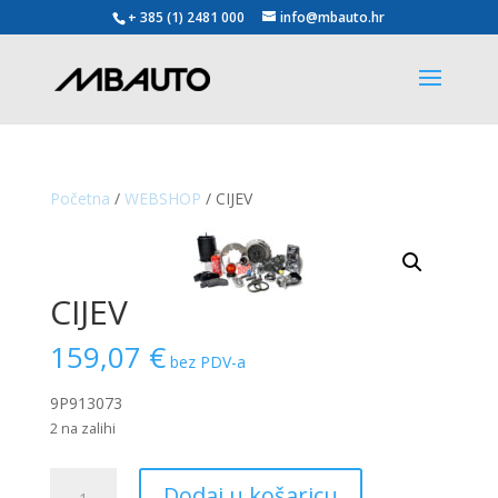
+ 385 (1) 2481 000
info@mbauto.hr
Početna
/
WEBSHOP
/ CIJEV
CIJEV
159,07
€
bez PDV-a
9P913073
2 na zalihi
CIJEV
Dodaj u košaricu