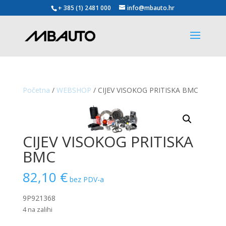
+ 385 (1) 2481 000
info@mbauto.hr
Početna
/
WEBSHOP
/ CIJEV VISOKOG PRITISKA BMC
CIJEV VISOKOG PRITISKA
BMC
82,10
€
bez PDV-a
9P921368
4 na zalihi