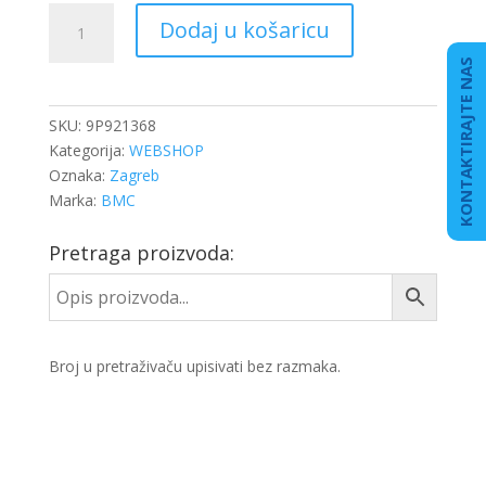
CIJEV
Dodaj u košaricu
VISOKOG
PRITISKA
KONTAKTIRAJTE NAS
BMC
količina
SKU:
9P921368
Kategorija:
WEBSHOP
Oznaka:
Zagreb
Marka:
BMC
Pretraga proizvoda:
Broj u pretraživaču upisivati bez razmaka.