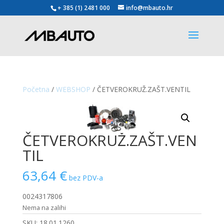
+ 385 (1) 2481 000
info@mbauto.hr
Početna
/
WEBSHOP
/ ČETVEROKRUŽ.ZAŠT.VENTIL
ČETVEROKRUŽ.ZAŠT.VEN
TIL
63,64
€
bez PDV-a
0024317806
Nema na zalihi
SKU:
18.01.1260