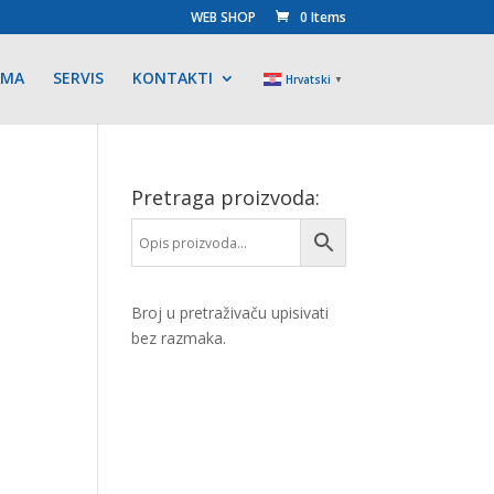
WEB SHOP
0 Items
AMA
SERVIS
KONTAKTI
Hrvatski
▼
Pretraga proizvoda:
Broj u pretraživaču upisivati
bez razmaka.