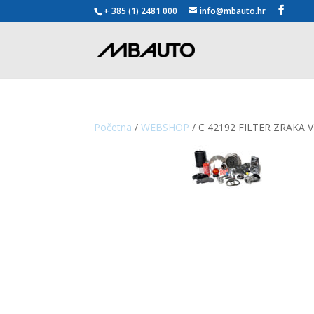
+ 385 (1) 2481 000
info@mbauto.hr
Početna
/
WEBSHOP
/ C 42192 FILTER ZRAKA 