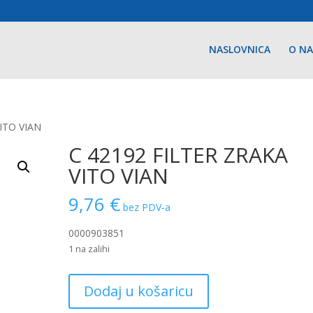
NASLOVNICA
O N
VITO VIAN
C 42192 FILTER ZRAKA
VITO VIAN
9,76
€
bez PDV-a
0000903851
1 na zalihi
C
Dodaj u košaricu
42192