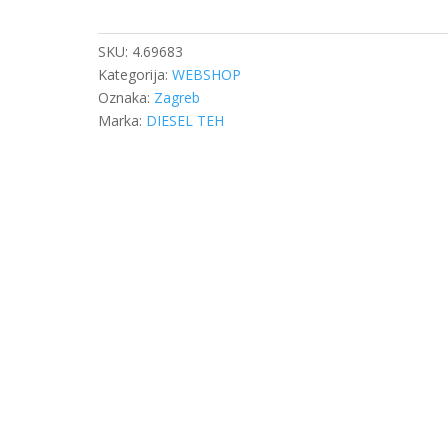
FILTER
ZRAKA
VITO
SKU:
4.69683
VIAN
Kategorija:
WEBSHOP
količina
Oznaka:
Zagreb
Marka:
DIESEL TEH