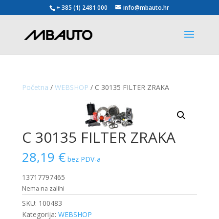
+ 385 (1) 2481 000
info@mbauto.hr
Početna
/
WEBSHOP
/ C 30135 FILTER ZRAKA
C 30135 FILTER ZRAKA
28,19
€
bez PDV-a
13717797465
Nema na zalihi
SKU:
100483
Kategorija:
WEBSHOP