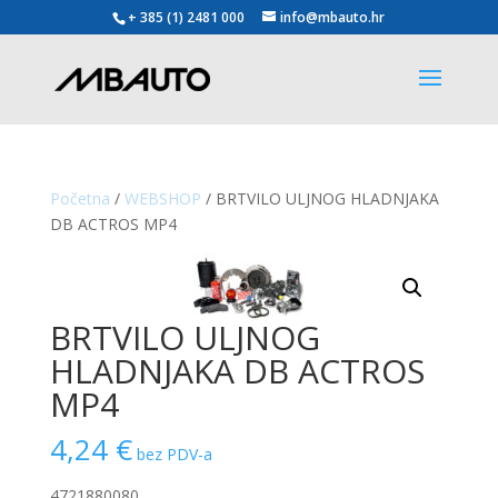
+ 385 (1) 2481 000
info@mbauto.hr
Početna
/
WEBSHOP
/ BRTVILO ULJNOG HLADNJAKA
DB ACTROS MP4
BRTVILO ULJNOG
HLADNJAKA DB ACTROS
MP4
4,24
€
bez PDV-a
4721880080