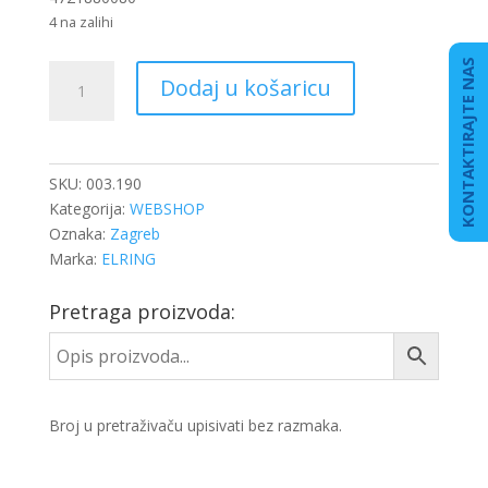
4 na zalihi
KONTAKTIRAJTE NAS
BRTVILO
Dodaj u košaricu
ULJNOG
HLADNJAKA
DB
ACTROS
SKU:
003.190
MP4
Kategorija:
WEBSHOP
količina
Oznaka:
Zagreb
Marka:
ELRING
Pretraga proizvoda:
Broj u pretraživaču upisivati bez razmaka.