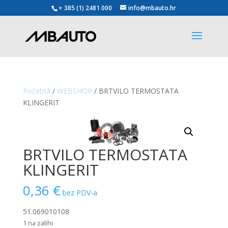
+ 385 (1) 2481 000
info@mbauto.hr
Početna
/
WEBSHOP
/ BRTVILO TERMOSTATA
KLINGERIT
BRTVILO TERMOSTATA
KLINGERIT
0,36
€
bez PDV-a
51.069010108
1 na zalihi