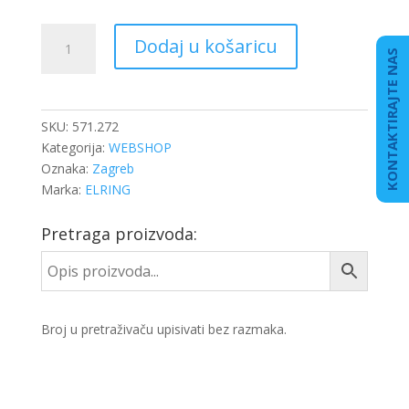
BRTVILO
Dodaj u košaricu
POKLOPCA
KONTAKTIRAJTE NAS
VENTILA
DB
OM
SKU:
571.272
471
Kategorija:
WEBSHOP
količina
Oznaka:
Zagreb
Marka:
ELRING
Pretraga proizvoda:
Broj u pretraživaču upisivati bez razmaka.