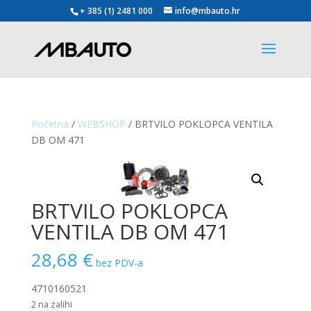
+ 385 (1) 2481 000
info@mbauto.hr
Početna
/
WEBSHOP
/ BRTVILO POKLOPCA VENTILA
DB OM 471
BRTVILO POKLOPCA
VENTILA DB OM 471
28,68
€
bez PDV-a
4710160521
2 na zalihi