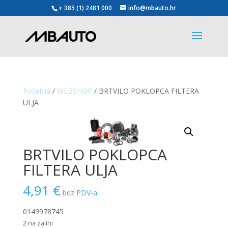
+ 385 (1) 2481 000
info@mbauto.hr
Početna
/
WEBSHOP
/ BRTVILO POKLOPCA FILTERA
ULJA
BRTVILO POKLOPCA
FILTERA ULJA
4,91
€
bez PDV-a
0149978745
2 na zalihi