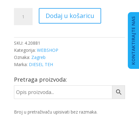
BRTVILO
Dodaj u košaricu
POKLOPCA
KONTAKTIRAJTE NAS
FILTERA
ULJA
količina
SKU:
4.20881
Kategorija:
WEBSHOP
Oznaka:
Zagreb
Marka:
DIESEL TEH
Pretraga proizvoda:
Broj u pretraživaču upisivati bez razmaka.