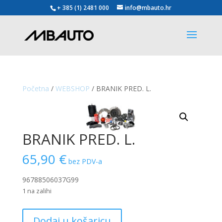
+ 385 (1) 2481 000
info@mbauto.hr
Početna
/
WEBSHOP
/ BRANIK PRED. L.
BRANIK PRED. L.
65,90
€
bez PDV-a
96788506037G99
1 na zalihi
BRANIK
Dodaj u košaricu