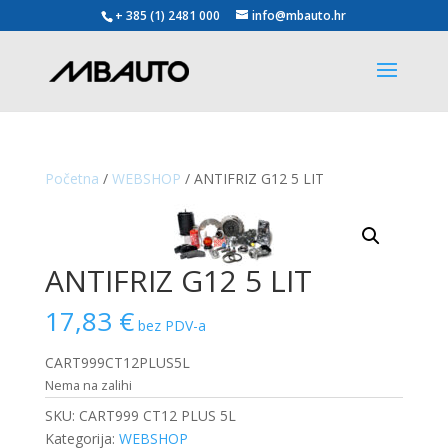
+ 385 (1) 2481 000
info@mbauto.hr
Početna
/
WEBSHOP
/ ANTIFRIZ G12 5 LIT
ANTIFRIZ G12 5 LIT
17,83
€
bez PDV-a
CART999CT12PLUS5L
Nema na zalihi
SKU:
CART999 CT12 PLUS 5L
Kategorija:
WEBSHOP