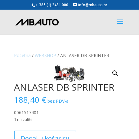
+ 385 (1) 2481 000
info@mbauto.hr
Početna
/
WEBSHOP
/ ANLASER DB SPRINTER
ANLASER DB SPRINTER
188,40
€
bez PDV-a
0061517401
1 na zalihi
ANLASER
Dodaj u košaricu